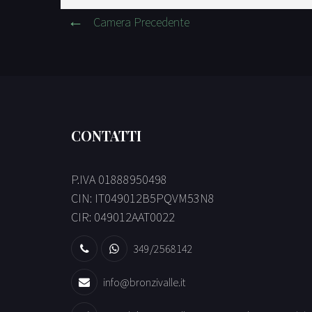
Camera Precedente
CONTATTI
P.IVA 01888950498
CIN: IT049012B5PQVM53N8
CIR: 049012AAT0022
349/2568142
info@bronzivalle.it