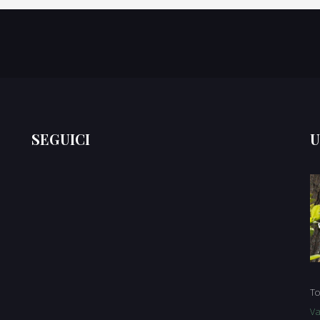
SEGUICI
U
To
Va