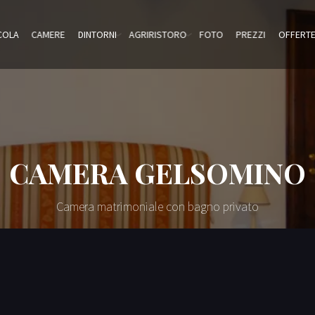
COLA
CAMERE
DINTORNI
AGRIRISTORO
FOTO
PREZZI
OFFERT
CAMERA GELSOMINO
Camera matrimoniale con bagno privato