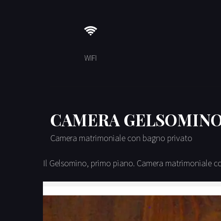
WIFI
CAMERA GELSOMIN
Camera matrimoniale con bagno privato
Il Gelsomino, primo piano. Camera matrimoniale con b