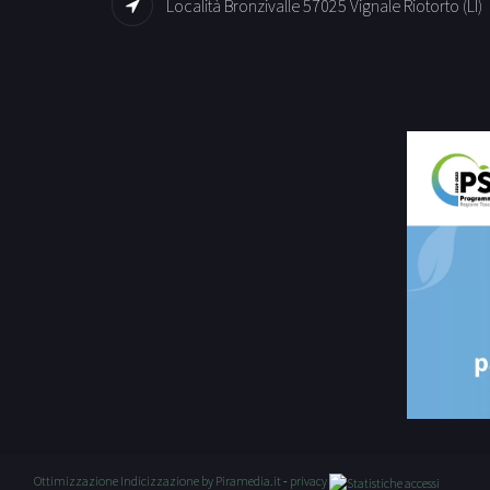
Località Bronzivalle 57025 Vignale Riotorto (LI)
Ottimizzazione
Indicizzazione
by Piramedia.it
-
privacy