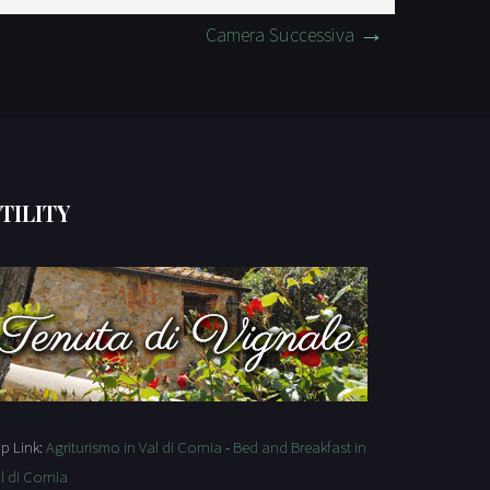
Camera Successiva
TILITY
p Link:
Agriturismo in Val di Cornia
-
Bed and Breakfast in
l di Cornia